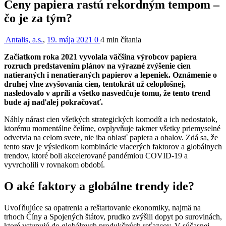
Ceny papiera rastú rekordným tempom –
čo je za tým?
Antalis, a.s.
,
19. mája 2021
0
4 min
čítania
Začiatkom roka 2021 vyvolala väčšina výrobcov papiera
rozruch predstavením plánov na výrazné zvýšenie cien
natieraných i nenatieraných papierov a lepeniek. Oznámenie o
druhej vlne zvyšovania cien, tentokrát už celoplošnej,
nasledovalo v apríli a všetko nasvedčuje tomu, že tento trend
bude aj naďalej pokračovať.
Náhly nárast cien všetkých strategických komodít a ich nedostatok,
ktorému momentálne čelíme, ovplyvňuje takmer všetky priemyselné
odvetvia na celom svete, nie iba oblasť papiera a obalov. Zdá sa, že
tento stav je výsledkom kombinácie viacerých faktorov a globálnych
trendov, ktoré boli akcelerované pandémiou COVID-19 a
vyvrcholili v rovnakom období.
O aké faktory a globálne trendy ide?
Uvoľňujúce sa opatrenia a reštartovanie ekonomiky, najmä na
trhoch Číny a Spojených štátov, prudko zvýšili dopyt po surovinách,
ktoré vstupujú do globálnych produkčných reťazcov. V súčasnej