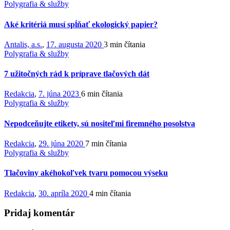
Polygrafia & služby
Aké kritériá musí spĺňať ekologický papier?
Antalis, a.s.
,
17. augusta 2020
3 min
čítania
Polygrafia & služby
7 užitočných rád k príprave tlačových dát
Redakcia
,
7. júna 2023
6 min
čítania
Polygrafia & služby
Nepodceňujte etikety, sú nositeľmi firemného posolstva
Redakcia
,
29. júna 2020
7 min
čítania
Polygrafia & služby
Tlačoviny akéhokoľvek tvaru pomocou výseku
Redakcia
,
30. apríla 2020
4 min
čítania
Pridaj komentár