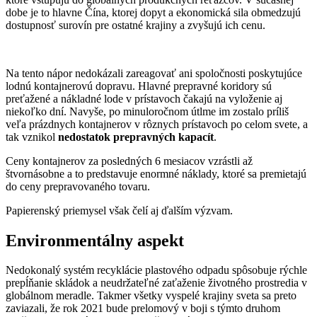
dobe je to hlavne Čína, ktorej dopyt a ekonomická sila obmedzujú
dostupnosť surovín pre ostatné krajiny a zvyšujú ich cenu.
Na tento nápor nedokázali zareagovať ani spoločnosti poskytujúce
lodnú kontajnerovú dopravu. Hlavné prepravné koridory sú
preťažené a nákladné lode v prístavoch čakajú na vyloženie aj
niekoľko dní. Navyše, po minuloročnom útlme im zostalo príliš
veľa prázdnych kontajnerov v rôznych prístavoch po celom svete, a
tak vznikol
nedostatok prepravných kapacít
.
Ceny kontajnerov za posledných 6 mesiacov vzrástli až
štvornásobne a to predstavuje enormné náklady, ktoré sa premietajú
do ceny prepravovaného tovaru.
Papierenský priemysel však čelí aj ďalším výzvam.
Environmentálny aspekt
Nedokonalý systém recyklácie plastového odpadu spôsobuje rýchle
prepĺňanie skládok a neudržateľné zaťaženie životného prostredia v
globálnom meradle. Takmer všetky vyspelé krajiny sveta sa preto
zaviazali, že rok 2021 bude prelomový v boji s týmto druhom