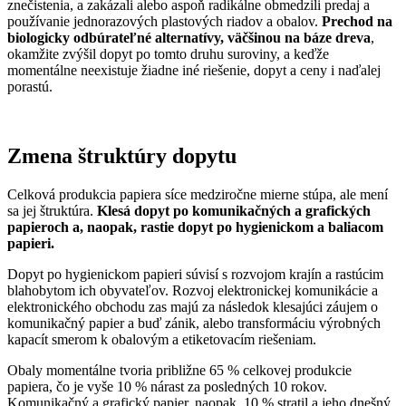
znečistenia, a zakázali alebo aspoň radikálne obmedzili predaj a
používanie jednorazových plastových riadov a obalov.
Prechod na
biologicky odbúrateľné alternatívy, väčšinou na báze dreva
,
okamžite zvýšil dopyt po tomto druhu suroviny, a keďže
momentálne neexistuje žiadne iné riešenie, dopyt a ceny i naďalej
porastú.
Zmena štruktúry dopytu
Celková produkcia papiera síce medziročne mierne stúpa, ale mení
sa jej štruktúra.
Klesá dopyt po komunikačných a grafických
papieroch a, naopak, rastie dopyt po hygienickom a baliacom
papieri.
Dopyt po hygienickom papieri súvisí s rozvojom krajín a rastúcim
blahobytom ich obyvateľov. Rozvoj elektronickej komunikácie a
elektronického obchodu zas majú za následok klesajúci záujem o
komunikačný papier a buď zánik, alebo transformáciu výrobných
kapacít smerom k obalovým a etiketovacím riešeniam.
Obaly momentálne tvoria približne 65 % celkovej produkcie
papiera, čo je vyše 10 % nárast za posledných 10 rokov.
Komunikačný a grafický papier, naopak, 10 % stratil a jeho dnešný