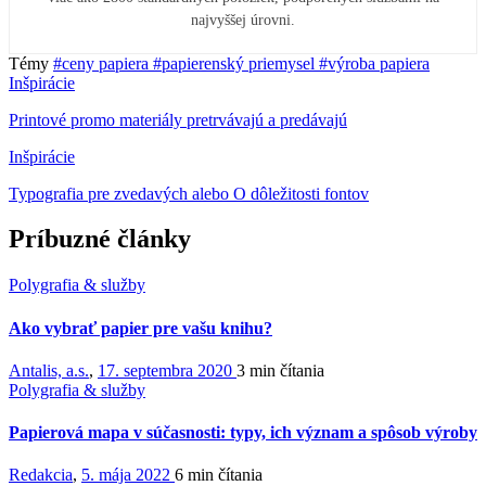
najvyššej úrovni.
Témy
#ceny papiera
#papierenský priemysel
#výroba papiera
Inšpirácie
Printové promo materiály pretrvávajú a predávajú
Inšpirácie
Typografia pre zvedavých alebo O dôležitosti fontov
Príbuzné články
Polygrafia & služby
Ako vybrať papier pre vašu knihu?
Antalis, a.s.
,
17. septembra 2020
3 min
čítania
Polygrafia & služby
Papierová mapa v súčasnosti: typy, ich význam a spôsob výroby
Redakcia
,
5. mája 2022
6 min
čítania