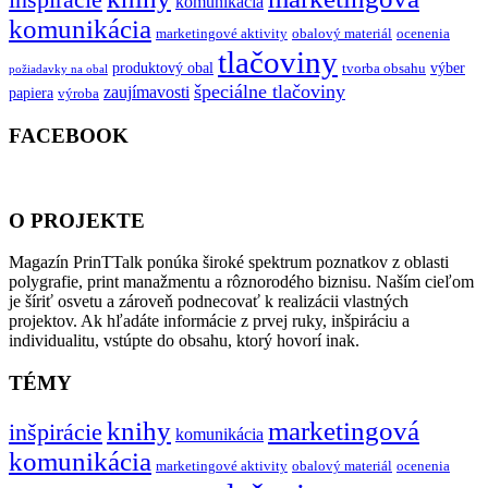
inšpirácie
komunikácia
komunikácia
marketingové aktivity
obalový materiál
ocenenia
tlačoviny
produktový obal
výber
tvorba obsahu
požiadavky na obal
špeciálne tlačoviny
zaujímavosti
papiera
výroba
FACEBOOK
O PROJEKTE
Magazín PrinTTalk ponúka široké spektrum poznatkov z oblasti
polygrafie, print manažmentu a rôznorodého biznisu. Naším cieľom
je šíriť osvetu a zároveň podnecovať k realizácii vlastných
projektov. Ak hľadáte informácie z prvej ruky, inšpiráciu a
individualitu, vstúpte do obsahu, ktorý hovorí inak.
TÉMY
knihy
marketingová
inšpirácie
komunikácia
komunikácia
marketingové aktivity
obalový materiál
ocenenia