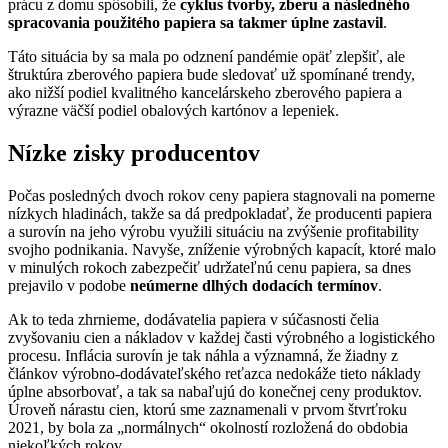
prácu z domu spôsobili, že
cyklus tvorby, zberu a následného
spracovania použitého papiera sa takmer úplne zastavil
.
Táto situácia by sa mala po odznení pandémie opäť zlepšiť, ale
štruktúra zberového papiera bude sledovať už spomínané trendy,
ako nižší podiel kvalitného kancelárskeho zberového papiera a
výrazne väčší podiel obalových kartónov a lepeniek.
Nízke zisky producentov
Počas posledných dvoch rokov ceny papiera stagnovali na pomerne
nízkych hladinách, takže sa dá predpokladať, že producenti papiera
a surovín na jeho výrobu využili situáciu na zvýšenie profitability
svojho podnikania. Navyše, zníženie výrobných kapacít, ktoré malo
v minulých rokoch zabezpečiť udržateľnú cenu papiera, sa dnes
prejavilo v podobe
neúmerne dlhých dodacích termínov
.
Ak to teda zhrnieme, dodávatelia papiera v súčasnosti čelia
zvyšovaniu cien a nákladov v každej časti výrobného a logistického
procesu. Inflácia surovín je tak náhla a významná, že žiadny z
článkov výrobno-dodávateľského reťazca nedokáže tieto náklady
úplne absorbovať, a tak sa nabaľujú do konečnej ceny produktov.
Úroveň nárastu cien, ktorú sme zaznamenali v prvom štvrťroku
2021, by bola za „normálnych“ okolností rozložená do obdobia
niekoľkých rokov.