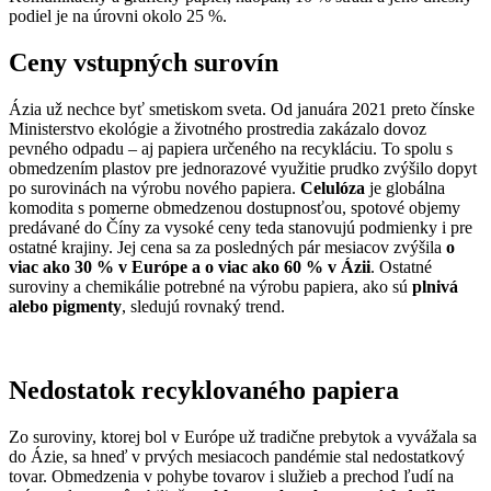
podiel je na úrovni okolo 25 %.
Ceny vstupných surovín
Ázia už nechce byť smetiskom sveta. Od januára 2021 preto čínske
Ministerstvo ekológie a životného prostredia zakázalo dovoz
pevného odpadu – aj papiera určeného na recykláciu. To spolu s
obmedzením plastov pre jednorazové využitie prudko zvýšilo dopyt
po surovinách na výrobu nového papiera.
Celulóza
je globálna
komodita s pomerne obmedzenou dostupnosťou, spotové objemy
predávané do Číny za vysoké ceny teda stanovujú podmienky i pre
ostatné krajiny. Jej cena sa za posledných pár mesiacov zvýšila
o
viac ako 30 % v Európe a o viac ako 60 % v Ázii
. Ostatné
suroviny a chemikálie potrebné na výrobu papiera, ako sú
plnivá
alebo pigmenty
, sledujú rovnaký trend.
Nedostatok recyklovaného papiera
Zo suroviny, ktorej bol v Európe už tradične prebytok a vyvážala sa
do Ázie, sa hneď v prvých mesiacoch pandémie stal nedostatkový
tovar. Obmedzenia v pohybe tovarov i služieb a prechod ľudí na