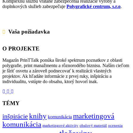
Komplexnú službu vrátane zabezpečenia realizácie výroby a
doplnkových služieb zabezpečuje
Polygrafické centrum, s.r.o
.
Vaša požiadavka
O PROJEKTE
Magazín PrinTTalk ponúka široké spektrum poznatkov z oblasti
polygrafie, print manažmentu a rôznorodého biznisu. Naším cieľom
je šíriť osvetu a zároveň podnecovať k realizácii vlastných
projektov. Ak hľadáte informácie z prvej ruky, inšpiráciu a
individualitu, vstúpte do obsahu, ktorý hovorí inak.
TÉMY
knihy
marketingová
inšpirácie
komunikácia
komunikácia
marketingové aktivity
obalový materiál
ocenenia