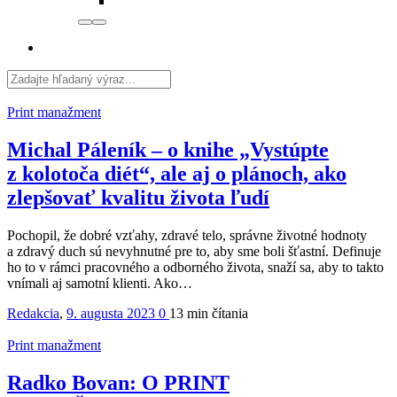
Print manažment
Michal Páleník – o knihe „Vystúpte
z kolotoča diét“, ale aj o plánoch, ako
zlepšovať kvalitu života ľudí
Pochopil, že dobré vzťahy, zdravé telo, správne životné hodnoty
a zdravý duch sú nevyhnutné pre to, aby sme boli šťastní. Definuje
ho to v rámci pracovného a odborného života, snaží sa, aby to takto
vnímali aj samotní klienti. Ako…
Redakcia
,
9. augusta 2023
0
13 min
čítania
Print manažment
Radko Bovan: O PRINT