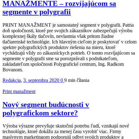
MANAŽMENTE – rozvíjajúcom sa
segmente v polygrafii
PRINT MANAŽMENT je samostatný segment v polygrafii. Patria
doň spoločnosti, ktoré pre svojich zákazníkov zabezpečujú výrobu
komplexnej škály tlačovín, nevlastnia však pritom žiadne
tlačiarenské technológie. Ich hlavným cieľom je poskytovať v celom
spektre polygrafických produktov riešenia na mieru, ktoré
vychádzajú vždy zo zákazníckych potrieb. O tomto rozvíjajúcom sa
segmente v polygrafii sme sa porozprávali s podnikateľom,
zakladateľom spoločnosti Polygrafické centrum, Ing. Radkom
Bovanom.
Redakcia
,
3. septembra 2020
0
9 min
čítania
Print manažment
Nový segment budúcnosti v
polygrafickom sektore?
Výroba výrazne prevyšuje skutočnú potrebu ľudí, vznikajú nové
technológie, ktoré dokážu za menej času vyrobiť viac. Firmy
masívnym marketingom podporujú odbyt svojich produktov a