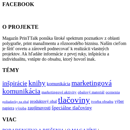
FACEBOOK
O PROJEKTE
Magazín PrinTTalk ponúka široké spektrum poznatkov z oblasti
polygrafie, print manažmentu a rôznorodého biznisu. Naším cieľom
je šíriť osvetu a zároveň podnecovať k realizácii vlastných
projektov. Ak hľadáte informácie z prvej ruky, inšpiráciu a
individualitu, vstúpte do obsahu, ktorý hovorí inak.
TÉMY
knihy
marketingová
inšpirácie
komunikácia
komunikácia
marketingové aktivity
obalový materiál
ocenenia
tlačoviny
produktový obal
výber
tvorba obsahu
požiadavky na obal
špeciálne tlačoviny
zaujímavosti
papiera
výroba
VIAC