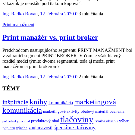
zákazník je neustále pod tlakom kupovať.
Ing. Radko Bovan
,
12. februára 2020
0
3 min
čítania
Print manažment
Print manažér vs. print broker
Predchodcom nastupujúceho segmentu PRINT MANAŽMENT bol
v zahraničí segment PRINT BROKER. V čom je však hlavný
rozdiel medzi týmito dvoma segmentmi, teda aj medzi print
manažérom a print brokerom?
Ing. Radko Bovan
,
12. februára 2020
0
2 min
čítania
TÉMY
knihy
marketingová
inšpirácie
komunikácia
komunikácia
marketingové aktivity
obalový materiál
ocenenia
tlačoviny
produktový obal
výber
tvorba obsahu
požiadavky na obal
špeciálne tlačoviny
zaujímavosti
papiera
výroba