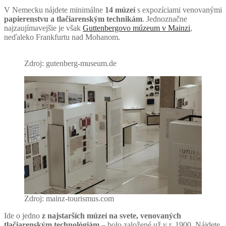
V Nemecku nájdete minimálne
14 múzeí
s expozíciami venovanými
papierenstvu a tlačiarenským technikám
. Jednoznačne
najzaujímavejšie je však
Guttenbergovo múzeum v Mainzi
,
neďaleko Frankfurtu nad Mohanom.
Zdroj: gutenberg-museum.de
Zdroj: mainz-tourismus.com
Ide o jedno
z najstarších múzeí na svete, venovaných
tlačiarenským technológiám
– bolo založené už v r. 1900. Nájdete