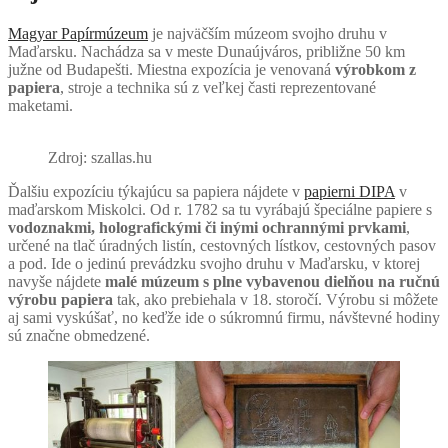
Magyar Papírmúzeum
je najväčším múzeom svojho druhu v
Maďarsku. Nachádza sa v meste Dunaújváros, približne 50 km
južne od Budapešti. Miestna expozícia je venovaná
výrobkom z
papiera
, stroje a technika sú z veľkej časti reprezentované
maketami.
Zdroj: szallas.hu
Ďalšiu expozíciu týkajúcu sa papiera nájdete v
papierni DIPA
v
maďarskom Miskolci. Od r. 1782 sa tu vyrábajú špeciálne papiere s
vodoznakmi, holografickými či inými ochrannými prvkami
,
určené na tlač úradných listín, cestovných lístkov, cestovných pasov
a pod. Ide o jedinú prevádzku svojho druhu v Maďarsku, v ktorej
navyše nájdete
malé múzeum s plne vybavenou dielňou na ručnú
výrobu papiera
tak, ako prebiehala v 18. storočí. Výrobu si môžete
aj sami vyskúšať, no keďže ide o súkromnú firmu, návštevné hodiny
sú značne obmedzené.