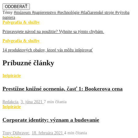
ODOBERAŤ
Témy
#múzeum
#papierenstvo
#technológie
#tlačiarenské stroje
#výroba
papiera
Polygrafia & služby
Pripravujete návod na použitie? Vyhnite sa týmto chybám.
Polygrafia & služby
14 produktových obalov, ktoré vás môžu inšpirovať
Príbuzné články
Inšpirácie
Prestížne knižné ocenenia, časť 1: Bookerova cena
Redakcia
,
3. júna 2021
7 min
čítania
Inšpirácie
Corporate identity: význam a budovanie
Tony Dúbravec
,
18. februára 2021
4 min
čítania
Inšpirácie