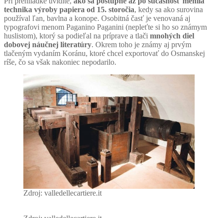
Pri prehliadke uvidíte,
ako sa
postupne až po súčasnosť menila
technika výroby papiera od 15. storočia
, kedy sa ako surovina
používal ľan, bavlna a konope. Osobitná časť je venovaná aj
typografovi menom Paganino Paganini (nepleťte si ho so známym
huslistom), ktorý sa podieľal na príprave a tlači
mnohých diel
dobovej náučnej literatúry
. Okrem toho je známy aj prvým
tlačeným vydaním Koránu, ktoré chcel exportovať do Osmanskej
ríše, čo sa však nakoniec nepodarilo.
Zdroj: valledellecartiere.it