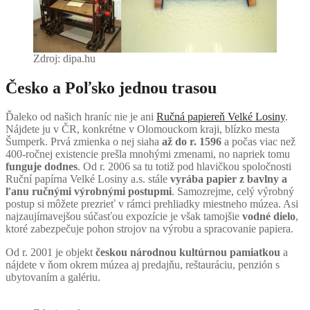
Zdroj: dipa.hu
Česko a Poľsko jednou trasou
Ďaleko od našich hraníc nie je ani
Ručná papiereň Velké Losiny
.
Nájdete ju v ČR, konkrétne v Olomouckom kraji, blízko mesta
Šumperk. Prvá zmienka o nej siaha
až
do r. 1596
a počas viac než
400-ročnej existencie prešla mnohými zmenami, no napriek tomu
funguje dodnes
. Od r. 2006 sa tu totiž pod hlavičkou spoločnosti
Ruční papírna Velké Losiny a.s. stále
vyrába papier z bavlny a
ľanu ručnými výrobnými postupmi
. Samozrejme, celý výrobný
postup si môžete prezrieť v rámci prehliadky miestneho múzea. Asi
najzaujímavejšou súčasťou expozície je však tamojšie
vodné dielo
,
ktoré zabezpečuje pohon strojov na výrobu a spracovanie papiera.
Od r. 2001 je objekt
českou národnou kultúrnou pamiatkou
a
nájdete v ňom okrem múzea aj predajňu, reštauráciu, penzión s
ubytovaním a galériu.