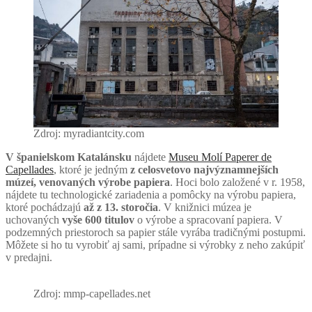
Zdroj: myradiantcity.com
V španielskom Katalánsku
nájdete
Museu Molí Paperer de
Capellades
, ktoré je jedným
z celosvetovo najvýznamnejších
múzeí, venovaných výrobe papiera
. Hoci bolo založené v r. 1958,
nájdete tu technologické zariadenia a pomôcky na výrobu papiera,
ktoré pochádzajú
až z 13. storočia
. V knižnici múzea je
uchovaných
vyše 600 titulov
o výrobe a spracovaní papiera. V
podzemných priestoroch sa papier stále vyrába tradičnými postupmi.
Môžete si ho tu vyrobiť aj sami, prípadne si výrobky z neho zakúpiť
v predajni.
Zdroj: mmp-capellades.net