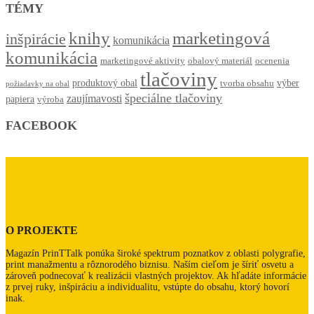
TÉMY
knihy
marketingová
inšpirácie
komunikácia
komunikácia
marketingové aktivity
obalový materiál
ocenenia
tlačoviny
produktový obal
výber
tvorba obsahu
požiadavky na obal
špeciálne tlačoviny
zaujímavosti
papiera
výroba
FACEBOOK
O PROJEKTE
Magazín PrinTTalk ponúka široké spektrum poznatkov z oblasti polygrafie,
print manažmentu a rôznorodého biznisu. Naším cieľom je šíriť osvetu a
zároveň podnecovať k realizácii vlastných projektov. Ak hľadáte informácie
z prvej ruky, inšpiráciu a individualitu, vstúpte do obsahu, ktorý hovorí
inak.