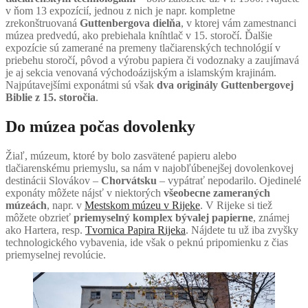
v ňom 13 expozícií, jednou z nich je napr. kompletne
zrekonštruovaná
Guttenbergova dielňa
, v ktorej vám zamestnanci
múzea predvedú, ako prebiehala kníhtlač v 15. storočí. Ďalšie
expozície sú zamerané na premeny tlačiarenských technológií v
priebehu storočí, pôvod a výrobu papiera či vodoznaky a zaujímavá
je aj sekcia venovaná východoázijským a islamským krajinám.
Najpútavejšími exponátmi sú však
dva originály Guttenbergovej
Biblie z 15. storočia
.
Do múzea počas dovolenky
Žiaľ, múzeum, ktoré by bolo zasvätené papieru alebo
tlačiarenskému priemyslu, sa nám v najobľúbenejšej dovolenkovej
destinácii Slovákov –
Chorvátsku
– vypátrať nepodarilo. Ojedinelé
exponáty môžete nájsť v niektorých
všeobecne zameraných
múzeách
, napr. v
Mestskom múzeu v Rijeke
. V Rijeke si tiež
môžete obzrieť
priemyselný komplex bývalej papierne
, známej
ako Hartera, resp.
Tvornica Papira Rijeka
. Nájdete tu už iba zvyšky
technologického vybavenia, ide však o peknú pripomienku z čias
priemyselnej revolúcie.