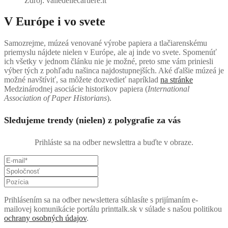
Zdroj: valledellecartiere.it
V Európe i vo svete
Samozrejme, múzeá venované výrobe papiera a tlačiarenskému
priemyslu nájdete nielen v Európe, ale aj inde vo svete. Spomenúť
ich všetky v jednom článku nie je možné, preto sme vám priniesli
výber tých z pohľadu našinca najdostupnejších. Aké ďalšie múzeá je
možné navštíviť, sa môžete dozvedieť napríklad
na stránke
Medzinárodnej asociácie historikov papiera (
International
Association of Paper Historians
).
Sledujeme trendy (nielen) z polygrafie za vás
Prihláste sa na odber newslettra a buďte v obraze.
Prihlásením sa na odber newslettera súhlasíte s prijímaním e-
mailovej komunikácie portálu printtalk.sk v súlade s našou politikou
ochrany osobných údajov
.