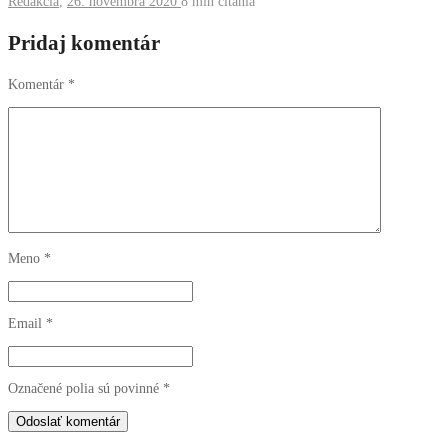
Redakcia
,
26. novembra 2020
8 min
čítania
Pridaj komentár
Komentár
*
Meno
*
Email
*
Označené polia sú povinné
*