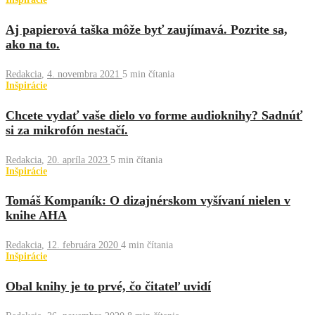
Aj papierová taška môže byť zaujímavá. Pozrite sa,
ako na to.
Redakcia
,
4. novembra 2021
5 min
čítania
Inšpirácie
Chcete vydať vaše dielo vo forme audioknihy? Sadnúť
si za mikrofón nestačí.
Redakcia
,
20. apríla 2023
5 min
čítania
Inšpirácie
Tomáš Kompaník: O dizajnérskom vyšívaní nielen v
knihe AHA
Redakcia
,
12. februára 2020
4 min
čítania
Inšpirácie
Obal knihy je to prvé, čo čitateľ uvidí