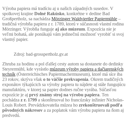
Výroba papiera má tradíciu aj u našich západných susedov. V
spolkovej krajine
Dolné Rakúsko
, konkrétne v dedine Bad
Großpertholz, sa nachádza
Mörzinger Waldviertler Papiermühle
–
tradičná výrobňa papiera z r. 1789, ktorú v súčasnosti vlastní rodina
Mörzinger. Výrobňa funguje
aj ako múzeum
. Expozícia nie je
veľmi bohatá, ale ponúkajú vám jedinečnú možnosť vyrobiť si svoj
vlastný papier.
Zdroj: bad-grosspertholz.gv.at
Zhruba za hodinu a pol ďalšej cesty autom sa dostanete do dedinky
Steyrermühl, kde vyrástlo
múzeum výroby papiera a tlačiarenských
techník
(Österreichisches Papiermachermuseum), ktoré má síce iba
23 rokov, skrýva však
o to väčšie prekvapenia
. Okrem tradičných
exponátov týkajúcich sa výroby papiera tu nájdete aj stále fungujúcu
manufaktúru, v ktorej sa papier dodnes ručne vyrába. Súčasťou
expozície je aj
prvý známy stroj na výrobu papiera
. Ten
pochádza
z r. 1799
a skonštruoval ho francúzsky inžinier Nicholas-
Louis Robert. Prevádzkovatelia múzea ho
zrekonštruovali podľa
pôvodných nákresov
a za poplatok vám výrobu papiera na ňom aj
predvedú.