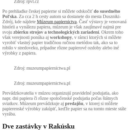
Zdroj: rpvl.cz
Po prehliadke českej papierne si môžete odskočiť
do susedného
Poľska
. Za cca 2 h cesty autom sa dostanete do mesta Duszniki-
Zdrój, kde nájdete
Múzeum papiernictva
. Časť výstavy je venovaná
histórii a vynálezu papiera, múzeum je však zaujímavé najmä pre
svoju
zbierku strojov a technologických zariadení
. Okrem toho
však verejnosti ponúka aj
workshopy
, v rámci ktorých si môžete
vyrobiť vlastný papier tradičnou ručnou metódou tak, ako sa to
robilo v stredoveku, prípadne rôzne papierové ozdoby alebo iné
výrobky z papiera.
Zdroj: muzeumpapiernictwa.pl
Zdroj: muzeumpapiernictwa.pl
Prevádzkovatelia v múzeu organizujú pravidelné podujatia, ako
napr. dni papiera či rôzne spoločenské podujatia počas štátnych
sviatkov. Múzeum prevádzkuje aj
predajňu
, v ktorej si môžete
papierenské výrobky zakúpiť, keďže papier sa na tomto mieste stále
vyrába.
Dve zastávky v Rakúsku