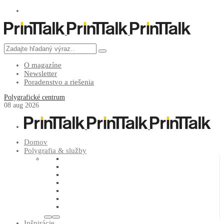
O magazíne
Newsletter
Poradenstvo a riešenia
Polygrafické centrum
08
aug
2026
Domov
Polygrafia & služby
Inšpirácie