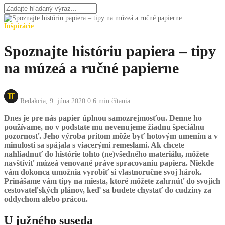
Inšpirácie
Spoznajte históriu papiera – tipy
na múzeá a ručné papierne
Redakcia
,
9. júna 2020
0
6 min
čítania
Dnes je pre nás papier úplnou samozrejmosťou. Denne ho
používame, no v podstate mu nevenujeme žiadnu špeciálnu
pozornosť. Jeho výroba pritom môže byť hotovým umením a v
minulosti sa spájala s viacerými remeslami. Ak chcete
nahliadnuť do histórie tohto (ne)všedného materiálu, môžete
navštíviť múzeá venované práve spracovaniu papiera. Niekde
vám dokonca umožnia vyrobiť si vlastnoručne svoj hárok.
Prinášame vám tipy na miesta, ktoré môžete zahrnúť do svojich
cestovateľských plánov, keď sa budete chystať do cudziny za
oddychom alebo prácou.
U južného suseda