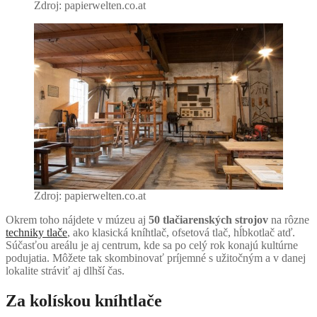
Zdroj: papierwelten.co.at
Zdroj: papierwelten.co.at
Okrem toho nájdete v múzeu aj
50 tlačiarenských strojov
na rôzne
techniky tlače
, ako klasická kníhtlač, ofsetová tlač, hĺbkotlač atď.
Súčasťou areálu je aj centrum, kde sa po celý rok konajú kultúrne
podujatia. Môžete tak skombinovať príjemné s užitočným a v danej
lokalite stráviť aj dlhší čas.
Za kolískou kníhtlače