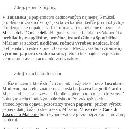
Zdroj: paperhistory.org
V Taliansku
je papiernictvu dedikovaných najmenej 6 múzeí,
problémom však môže byť jazyková bariéra, keďže pri mnohých je
problematické dopátrať sa k informáciám v angličtine či nemčine.
Museo della Carta e della Filigrana
v meste Fabriano však ponúka
prehliadky v angličtine, nemčine, francúzštine a španielčine
.
Múzeum sa zaoberá
tradičnou ručnou výrobou papiera
, ktorá
prebiehala v meste už pred 700 rokmi. Mesto však bolo
známe aj
výrobou papiera s vodoznakmi
, preto tu tiež nájdete expozíciu
venovanú práve spracovaniu vodoznakov.
Zdroj: marcheforkids.com
Ďalšie múzeum, ktoré stojí za zmienku, nájdete v meste
Toscolano
Maderno
, na brehu známeho talianskeho
jazera Lago di Garda
.
Miestna oblasť sa nazýva aj Údolie papiera a toto miesto je zároveň
bohatým archeologickým náleziskom. Pri vykopávkach tu
archeológovia objavili pozostatky
troch papierní
, pričom výrobu
papiera datujú až do stredoveku. Múzeum
Museo della Carta di
Toscolano Maderno
bolo vybudované v pôvodnej zrekonštruovanej
papierni.