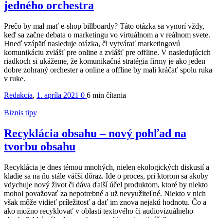
jedného orchestra
Prečo by mal mať e-shop billboardy? Táto otázka sa vynorí vždy,
keď sa začne debata o marketingu vo virtuálnom a v reálnom svete.
Hneď vzápätí nasleduje otázka, či vytvárať marketingovú
komunikáciu zvlášť pre online a zvlášť pre offline. V nasledujúcich
riadkoch si ukážeme, že komunikačná stratégia firmy je ako jeden
dobre zohraný orchester a online a offline by mali kráčať spolu ruka
v ruke.
Redakcia
,
1. apríla 2021
0
6 min
čítania
Biznis tipy
Recyklácia obsahu – nový pohľad na
tvorbu obsahu
Recyklácia je dnes témou mnohých, nielen ekologických diskusií a
kladie sa na ňu stále väčší dôraz. Ide o proces, pri ktorom sa akoby
vdychuje nový život či dáva ďalší účel produktom, ktoré by niekto
mohol považovať za nepotrebné a už nevyužiteľné. Niekto v nich
však môže vidieť príležitosť a dať im znova nejakú hodnotu. Čo a
ako možno recyklovať v oblasti textového či audiovizuálneho