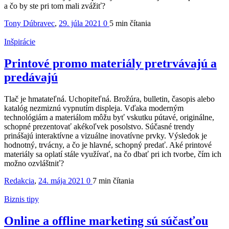
a čo by ste pri tom mali zvážiť?
Tony Dúbravec
,
29. júla 2021
0
5 min
čítania
Inšpirácie
Printové promo materiály pretrvávajú a
predávajú
Tlač je hmatateľná. Uchopiteľná. Brožúra, bulletin, časopis alebo
katalóg nezmiznú vypnutím displeja. Vďaka moderným
technológiám a materiálom môžu byť vskutku pútavé, originálne,
schopné prezentovať akékoľvek posolstvo. Súčasné trendy
prinášajú interaktívne a vizuálne inovatívne prvky. Výsledok je
hodnotný, trvácny, a čo je hlavné, schopný predať. Aké printové
materiály sa oplatí stále využívať, na čo dbať pri ich tvorbe, čím ich
možno ozvláštniť?
Redakcia
,
24. mája 2021
0
7 min
čítania
Biznis tipy
Online a offline marketing sú súčasťou