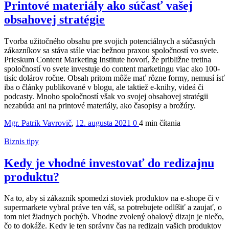
Printové materiály ako súčasť vašej
obsahovej stratégie
Tvorba užitočného obsahu pre svojich potenciálnych a súčasných
zákazníkov sa stáva stále viac bežnou praxou spoločností vo svete.
Prieskum Content Marketing Institute hovorí, že približne tretina
spoločností vo svete investuje do content marketingu viac ako 100-
tisíc dolárov ročne. Obsah pritom môže mať rôzne formy, nemusí ísť
iba o články publikované v blogu, ale taktiež e-knihy, videá či
podcasty. Mnoho spoločností však vo svojej obsahovej stratégii
nezabúda ani na printové materiály, ako časopisy a brožúry.
Mgr. Patrik Vavrovič
,
12. augusta 2021
0
4 min
čítania
Biznis tipy
Kedy je vhodné investovať do redizajnu
produktu?
Na to, aby si zákazník spomedzi stoviek produktov na e-shope či v
supermarkete vybral práve ten váš, sa potrebujete odlíšiť a zaujať, o
tom niet žiadnych pochýb. Vhodne zvolený obalový dizajn je niečo,
čo to dokáže. Kedy je ten správny čas na redizajn vašich produktov