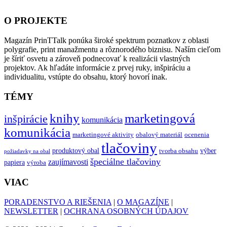
O PROJEKTE
Magazín PrinTTalk ponúka široké spektrum poznatkov z oblasti
polygrafie, print manažmentu a rôznorodého biznisu. Naším cieľom
je šíriť osvetu a zároveň podnecovať k realizácii vlastných
projektov. Ak hľadáte informácie z prvej ruky, inšpiráciu a
individualitu, vstúpte do obsahu, ktorý hovorí inak.
TÉMY
knihy
marketingová
inšpirácie
komunikácia
komunikácia
marketingové aktivity
obalový materiál
ocenenia
tlačoviny
produktový obal
výber
tvorba obsahu
požiadavky na obal
špeciálne tlačoviny
zaujímavosti
papiera
výroba
VIAC
PORADENSTVO A RIEŠENIA
|
O MAGAZÍNE
|
NEWSLETTER
|
OCHRANA OSOBNÝCH ÚDAJOV