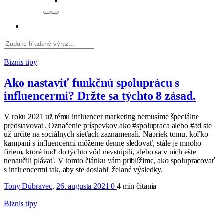
Biznis tipy
Ako nastaviť funkčnú spoluprácu s
influencermi? Držte sa týchto 8 zásad.
V roku 2021 už tému influencer marketing nemusíme špeciálne
predstavovať. Označenie príspevkov ako #spolupraca alebo #ad ste
už určite na sociálnych sieťach zaznamenali. Napriek tomu, koľko
kampaní s influencermi môžeme denne sledovať, stále je mnoho
firiem, ktoré buď do týchto vôd nevstúpili, alebo sa v nich ešte
nenaučili plávať. V tomto článku vám priblížime, ako spolupracovať
s influencermi tak, aby ste dosiahli želané výsledky.
Tony Dúbravec
,
26. augusta 2021
0
4 min
čítania
Biznis tipy