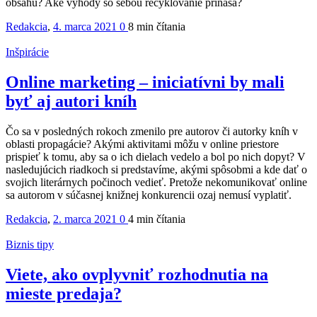
obsahu? Aké výhody so sebou recyklovanie prináša?
Redakcia
,
4. marca 2021
0
8 min
čítania
Inšpirácie
Online marketing – iniciatívni by mali
byť aj autori kníh
Čo sa v posledných rokoch zmenilo pre autorov či autorky kníh v
oblasti propagácie? Akými aktivitami môžu v online priestore
prispieť k tomu, aby sa o ich dielach vedelo a bol po nich dopyt? V
nasledujúcich riadkoch si predstavíme, akými spôsobmi a kde dať o
svojich literárnych počinoch vedieť. Pretože nekomunikovať online
sa autorom v súčasnej knižnej konkurencii ozaj nemusí vyplatiť.
Redakcia
,
2. marca 2021
0
4 min
čítania
Biznis tipy
Viete, ako ovplyvniť rozhodnutia na
mieste predaja?