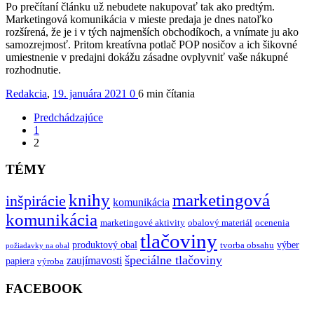
Po prečítaní článku už nebudete nakupovať tak ako predtým.
Marketingová komunikácia v mieste predaja je dnes natoľko
rozšírená, že je i v tých najmenších obchodíkoch, a vnímate ju ako
samozrejmosť. Pritom kreatívna potlač POP nosičov a ich šikovné
umiestnenie v predajni dokážu zásadne ovplyvniť vaše nákupné
rozhodnutie.
Redakcia
,
19. januára 2021
0
6 min
čítania
Predchádzajúce
1
2
TÉMY
knihy
marketingová
inšpirácie
komunikácia
komunikácia
marketingové aktivity
obalový materiál
ocenenia
tlačoviny
produktový obal
výber
tvorba obsahu
požiadavky na obal
špeciálne tlačoviny
zaujímavosti
papiera
výroba
FACEBOOK